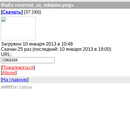
Файл «vozvrat_za_reklamu.png»
[
Скачать
]
(37.1Кб)
Загружен 10 января 2013 в 10:48
Скачан 25 раз (последний: 10 января 2013 в 19:00)
URL:
[
Пожаловаться
]
[
Abuse
]
[
На главную
]
upWAP.ru
|
помощь