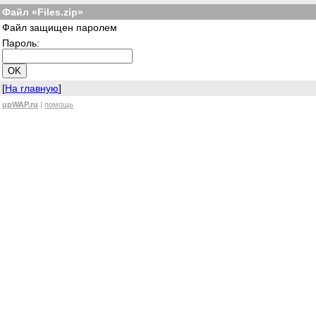
Файл «Files.zip»
Файл защищен паролем
Пароль:
[
На главную
]
upWAP.ru
|
помощь