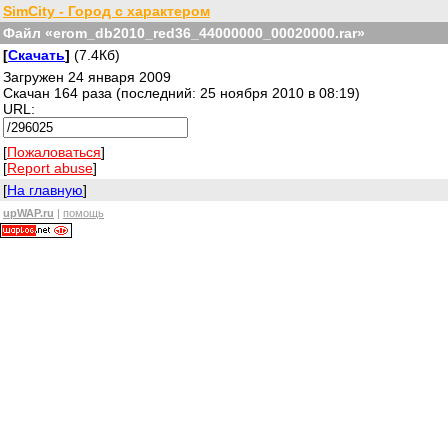
SimCity - Город с характером
Файл «erom_db2010_red36_44000000_00020000.rar»
[
Скачать
]
(7.4Кб)
Загружен 24 января 2009
Скачан 164 раза (последний: 25 ноября 2010 в 08:19)
URL:
[
Пожаловаться
]
[
Report abuse
]
[
На главную
]
upWAP.ru
|
помощь