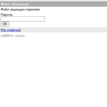
Файл «baza.png»
Файл защищен паролем
Пароль:
[
На главную
]
upWAP.ru
|
помощь