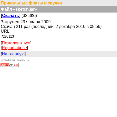
Прикольные фразы и звучки
Файл «sketch.jar»
[
Скачать
]
(32.3Кб)
Загружен 23 января 2009
Скачан 211 раз (последний: 2 декабря 2010 в 08:56)
URL:
[
Пожаловаться
]
[
Report abuse
]
[
На главную
]
upWAP.ru
|
помощь