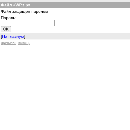
Файл «WP.zip»
Файл защищен паролем
Пароль:
[
На главную
]
upWAP.ru
|
помощь