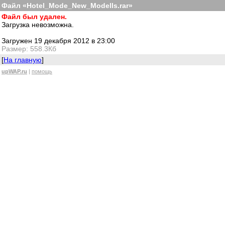
Файл «Hotel_Mode_New_Modells.rar»
Файл был удален.
Загрузка невозможна.
Загружен 19 декабря 2012 в 23:00
Размер: 558.3Кб
[
На главную
]
upWAP.ru
|
помощь