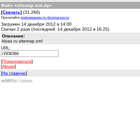
Файл «sitemap.xml.zip»
[
Скачать
]
(31.2Кб)
Прочитайте
информацию по безопасности
Загружен 14 декабря 2012 в 14:00
Скачан 2 раза (последний: 14 декабря 2012 в 16:25)
Описание:
kloas.ru sitemap.xml
URL:
[
Пожаловаться
]
[
Abuse
]
[
На главную
]
upWAP.ru
|
помощь