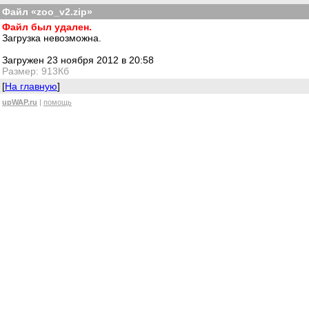
Файл «zoo_v2.zip»
Файл был удален.
Загрузка невозможна.
Загружен 23 ноября 2012 в 20:58
Размер: 913Кб
[
На главную
]
upWAP.ru
|
помощь