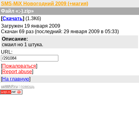
SMS-MiX Новогодний 2009 (+магия)
Файл «;-).zip»
[
Скачать
]
(1.3Кб)
Загружен 19 января 2009
Скачан 69 раз (последний: 29 января 2009 в 05:33)
Описание:
смаил но 1 штука.
URL:
[
Пожаловаться
]
[
Report abuse
]
[
На главную
]
upWAP.ru
|
помощь