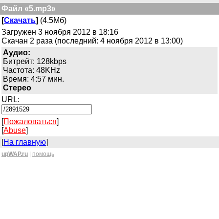
Файл «5.mp3»
[
Скачать
]
(4.5Мб)
Загружен 3 ноября 2012 в 18:16
Скачан 2 раза (последний: 4 ноября 2012 в 13:00)
Аудио:
Битрейт: 128kbps
Частота: 48KHz
Время: 4:57 мин.
Стерео
URL:
[
Пожаловаться
]
[
Abuse
]
[
На главную
]
upWAP.ru
|
помощь