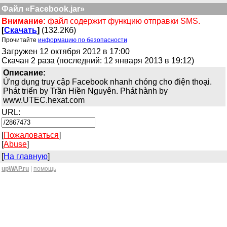
Файл «Facebook.jar»
Внимание:
файл содержит функцию отправки SMS.
[
Скачать
]
(132.2Кб)
Прочитайте
информацию по безопасности
Загружен 12 октября 2012 в 17:00
Скачан 2 раза (последний: 12 января 2013 в 19:12)
Описание:
Ứng dụng truy cập Facebook nhanh chóng cho điện thoại.
Phát triển by Trần Hiền Nguyên. Phát hành by
www.UTEC.hexat.com
URL:
[
Пожаловаться
]
[
Abuse
]
[
На главную
]
upWAP.ru
|
помощь