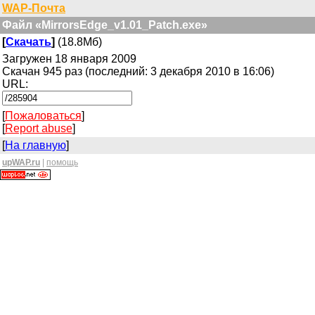
WAP-Почта
Файл «MirrorsEdge_v1.01_Patch.exe»
[
Скачать
]
(18.8Мб)
Загружен 18 января 2009
Скачан 945 раз (последний: 3 декабря 2010 в 16:06)
URL:
[
Пожаловаться
]
[
Report abuse
]
[
На главную
]
upWAP.ru
|
помощь