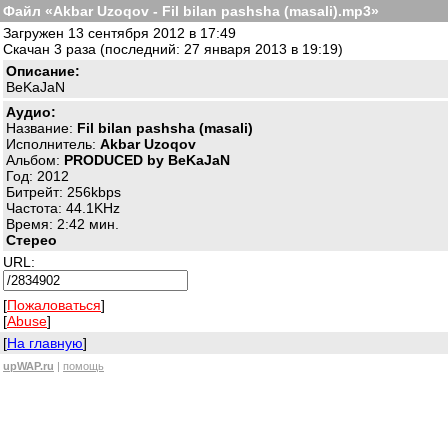
Файл «Akbar Uzoqov - Fil bilan pashsha (masali).mp3»
Загружен 13 сентября 2012 в 17:49
Скачан 3 раза (последний: 27 января 2013 в 19:19)
Описание:
BeKaJaN
Аудио:
Название:
Fil bilan pashsha (masali)
Исполнитель:
Akbar Uzoqov
Альбом:
PRODUCED by BeKaJaN
Год: 2012
Битрейт: 256kbps
Частота: 44.1KHz
Время: 2:42 мин.
Стерео
URL:
[
Пожаловаться
]
[
Abuse
]
[
На главную
]
upWAP.ru
|
помощь