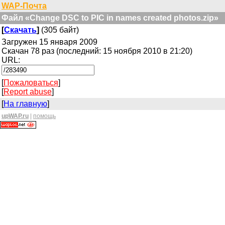
WAP-Почта
Файл «Change DSC to PIC in names created photos.zip»
[
Скачать
]
(305 байт)
Загружен 15 января 2009
Скачан 78 раз (последний: 15 ноября 2010 в 21:20)
URL:
[
Пожаловаться
]
[
Report abuse
]
[
На главную
]
upWAP.ru
|
помощь