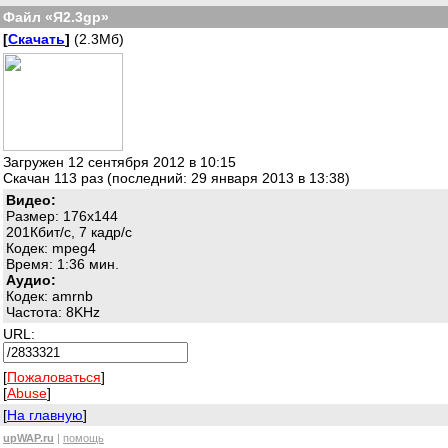
Файл «Я2.3gp»
[
Скачать
]
(2.3Мб)
Загружен 12 сентября 2012 в 10:15
Скачан 113 раз (последний: 29 января 2013 в 13:38)
Видео:
Размер: 176x144
201Кбит/с, 7 кадр/с
Кодек: mpeg4
Время: 1:36 мин.
Аудио:
Кодек: amrnb
Частота: 8KHz
URL:
[
Пожаловаться
]
[
Abuse
]
[
На главную
]
upWAP.ru
|
помощь