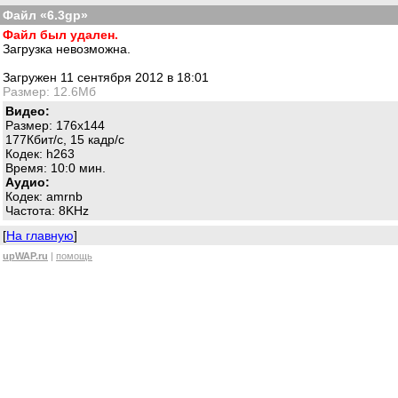
Файл «6.3gp»
Файл был удален.
Загрузка невозможна.
Загружен 11 сентября 2012 в 18:01
Размер: 12.6Мб
Видео:
Размер: 176x144
177Кбит/с, 15 кадр/с
Кодек: h263
Время: 10:0 мин.
Аудио:
Кодек: amrnb
Частота: 8KHz
[
На главную
]
upWAP.ru
|
помощь