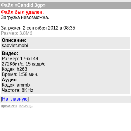
Файл «Candid.3gp»
Файл был удален.
Загрузка невозможна.
Загружен 2 сентября 2012 в 08:35
Размер: 3.8Мб
Описание:
saoviet.mobi
Видео:
Размер: 176x144
272Кбит/с, 15 кадр/с
Кодек: h263
Время: 1:58 мин.
Аудио:
Кодек: amrnb
Частота: 8KHz
[
На главную
]
upWAP.ru
|
помощь