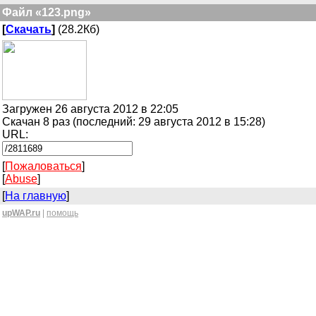
Файл «123.png»
[
Скачать
]
(28.2Кб)
Загружен 26 августа 2012 в 22:05
Скачан 8 раз (последний: 29 августа 2012 в 15:28)
URL:
[
Пожаловаться
]
[
Abuse
]
[
На главную
]
upWAP.ru
|
помощь