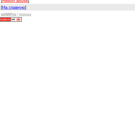
[
Report abuse
]
[
На главную
]
upWAP.ru
|
помощь