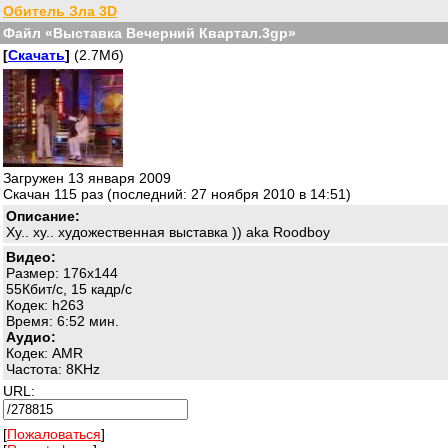
Обитель Зла 3D
Файл «Выставка Вечерний Квартал.3gp»
[
Скачать
]
(2.7Мб)
Загружен 13 января 2009
Скачан 115 раз (последний: 27 ноября 2010 в 14:51)
Описание:
Ху.. ху.. художественная выставка )) aka Roodboy
Видео:
Размер: 176x144
55Кбит/с, 15 кадр/с
Кодек: h263
Время: 6:52 мин.
Аудио:
Кодек: AMR
Частота: 8KHz
URL:
[
Пожаловаться
]