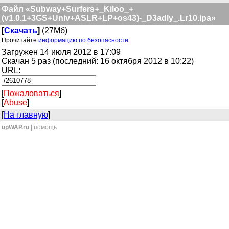
Файл «Subway+Surfers+_Kiloo_+
(v1.0.1+3GS+Univ+ASLR+LP+os43)-_D3adly_.Lr10.ipa»
[
Скачать
]
(27Мб)
Прочитайте
информацию по безопасности
Загружен 14 июля 2012 в 17:09
Скачан 5 раз (последний: 16 октября 2012 в 10:22)
URL:
[
Пожаловаться
]
[
Abuse
]
[
На главную
]
upWAP.ru
|
помощь