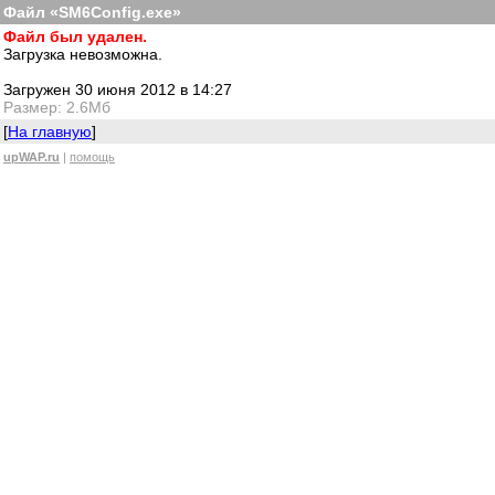
Файл «SM6Config.exe»
Файл был удален.
Загрузка невозможна.
Загружен 30 июня 2012 в 14:27
Размер: 2.6Мб
[
На главную
]
upWAP.ru
|
помощь