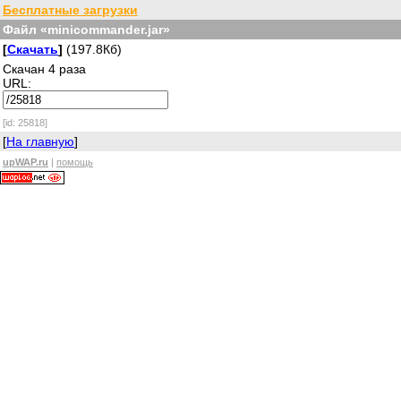
Бесплатные загрузки
Файл «minicommander.jar»
[
Скачать
]
(197.8Кб)
Скачан 4 раза
URL:
[id: 25818]
[
На главную
]
upWAP.ru
|
помощь