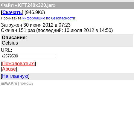
Файл «KFT240x320.jar»
[
Скачать
]
(946.9Кб)
Прочитайте
информацию по безопасности
Загружен 30 июня 2012 в 07:23
Скачан 151 раз (последний: 10 июля 2012 в 14:50)
Описание:
Celsius
URL:
[
Пожаловаться
]
[
Abuse
]
[
На главную
]
upWAP.ru
|
помощь