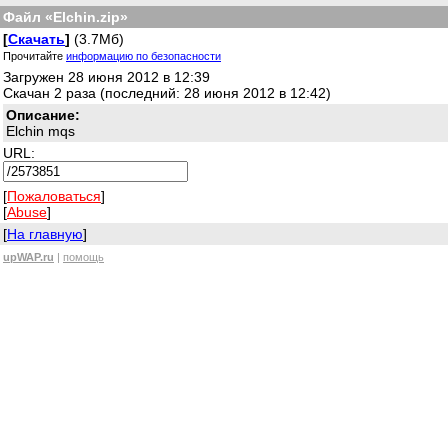
Файл «Elchin.zip»
[
Скачать
]
(3.7Мб)
Прочитайте
информацию по безопасности
Загружен 28 июня 2012 в 12:39
Скачан 2 раза (последний: 28 июня 2012 в 12:42)
Описание:
Elchin mqs
URL:
[
Пожаловаться
]
[
Abuse
]
[
На главную
]
upWAP.ru
|
помощь