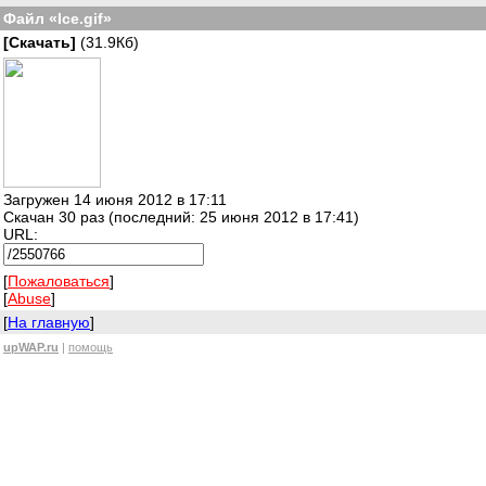
Файл «Ice.gif»
[Скачать]
(31.9Кб)
Загружен 14 июня 2012 в 17:11
Скачан 30 раз (последний: 25 июня 2012 в 17:41)
URL:
[
Пожаловаться
]
[
Abuse
]
[
На главную
]
upWAP.ru
|
помощь