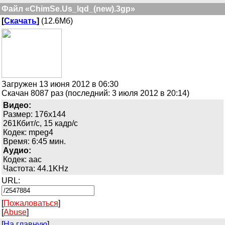
Файл «ChimSe.Us_lqd_(new).3gp»
[
Скачать
]
(12.6Мб)
Загружен 13 июня 2012 в 06:30
Скачан 8087 раз (последний: 3 июля 2012 в 20:14)
Видео:
Размер: 176x144
261Кбит/с, 15 кадр/с
Кодек: mpeg4
Время: 6:45 мин.
Аудио:
Кодек: aac
Частота: 44.1KHz
URL:
[
Пожаловаться
]
[
Abuse
]
[
На главную
]