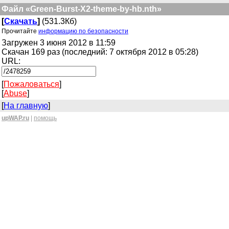
Файл «Green-Burst-X2-theme-by-hb.nth»
[
Скачать
]
(531.3Кб)
Прочитайте
информацию по безопасности
Загружен 3 июня 2012 в 11:59
Скачан 169 раз (последний: 7 октября 2012 в 05:28)
URL:
[
Пожаловаться
]
[
Abuse
]
[
На главную
]
upWAP.ru
|
помощь