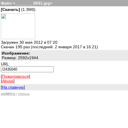
Файл «________0031.jpg»
[Скачать]
(1.3Мб)
Загружен 30 мая 2012 в 07:20
Скачан 195 раз (последний: 2 января 2017 в 16:21)
Изображение:
Размер: 2592x1944
URL:
[
Пожаловаться
]
[
Abuse
]
[
На главную
]
upWAP.ru
|
помощь