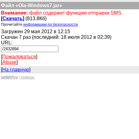
Файл «Ola-Windows7.jar»
Внимание:
файл содержит функцию отправки SMS.
[
Скачать
]
(813.8Кб)
Прочитайте
информацию по безопасности
Загружен 29 мая 2012 в 12:15
Скачан 7 раз (последний: 18 июля 2012 в 02:39)
URL:
[
Пожаловаться
]
[
Abuse
]
[
На главную
]
upWAP.ru
|
помощь