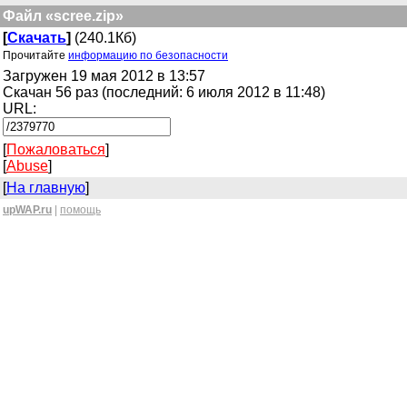
Файл «scree.zip»
[
Скачать
]
(240.1Кб)
Прочитайте
информацию по безопасности
Загружен 19 мая 2012 в 13:57
Скачан 56 раз (последний: 6 июля 2012 в 11:48)
URL:
[
Пожаловаться
]
[
Abuse
]
[
На главную
]
upWAP.ru
|
помощь