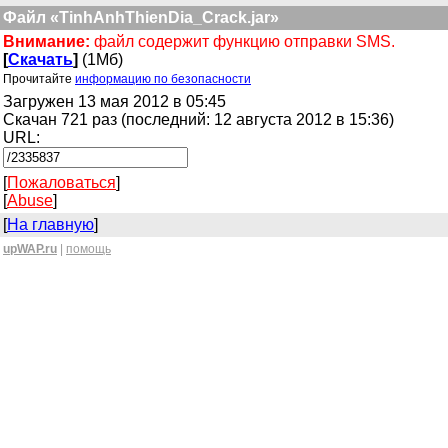
Файл «TinhAnhThienDia_Crack.jar»
Внимание:
файл содержит функцию отправки SMS.
[
Скачать
]
(1Мб)
Прочитайте
информацию по безопасности
Загружен 13 мая 2012 в 05:45
Скачан 721 раз (последний: 12 августа 2012 в 15:36)
URL:
[
Пожаловаться
]
[
Abuse
]
[
На главную
]
upWAP.ru
|
помощь