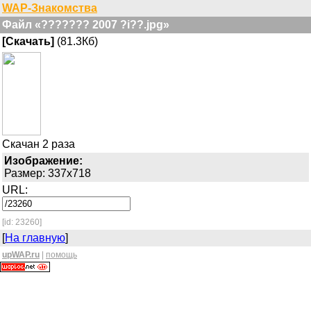
WAP-Знакомства
Файл «??????? 2007 ?i??.jpg»
[Скачать]
(81.3Кб)
Скачан 2 раза
Изображение:
Размер: 337x718
URL:
[id: 23260]
[
На главную
]
upWAP.ru
|
помощь