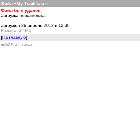
Файл «My Track's.rar»
Файл был удален.
Загрузка невозможна.
Загружен 26 апреля 2012 в 13:38
Размер: 3.4Мб
[
На главную
]
upWAP.ru
|
помощь