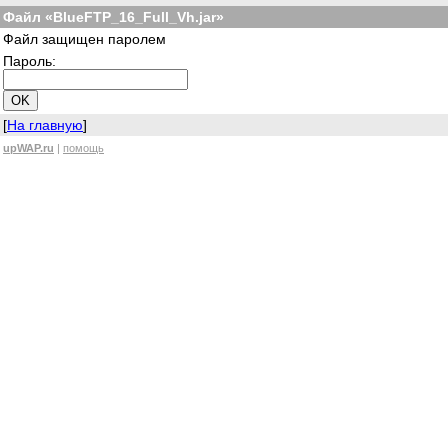
Файл «BlueFTP_16_Full_Vh.jar»
Файл защищен паролем
Пароль:
[
На главную
]
upWAP.ru
|
помощь