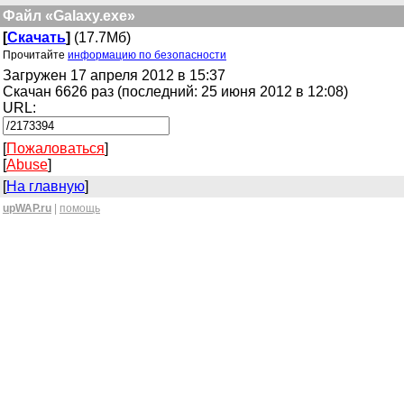
Файл «Galaxy.exe»
[
Скачать
]
(17.7Мб)
Прочитайте
информацию по безопасности
Загружен 17 апреля 2012 в 15:37
Скачан 6626 раз (последний: 25 июня 2012 в 12:08)
URL:
[
Пожаловаться
]
[
Abuse
]
[
На главную
]
upWAP.ru
|
помощь