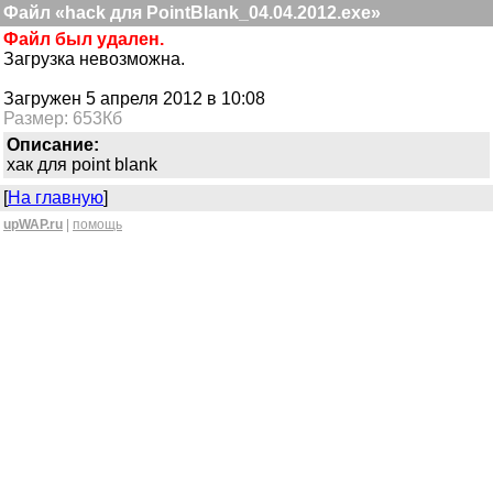
Файл «hack для PointBlank_04.04.2012.exe»
Файл был удален.
Загрузка невозможна.
Загружен 5 апреля 2012 в 10:08
Размер: 653Кб
Описание:
хак для point blank
[
На главную
]
upWAP.ru
|
помощь