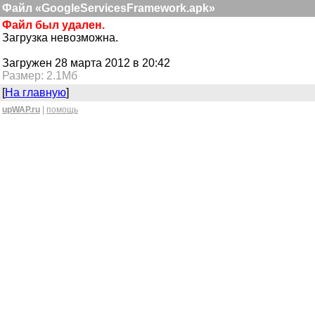
Файл «GoogleServicesFramework.apk»
Файл был удален.
Загрузка невозможна.
Загружен 28 марта 2012 в 20:42
Размер: 2.1Мб
[
На главную
]
upWAP.ru
|
помощь