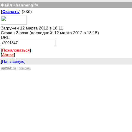
Файл «banner.gif»
[
Скачать
]
(3Кб)
Загружен 12 марта 2012 в 18:11
Скачан 2 раза (последний: 12 марта 2012 в 18:15)
URL:
[
Пожаловаться
]
[
Abuse
]
[
На главную
]
upWAP.ru
|
помощь