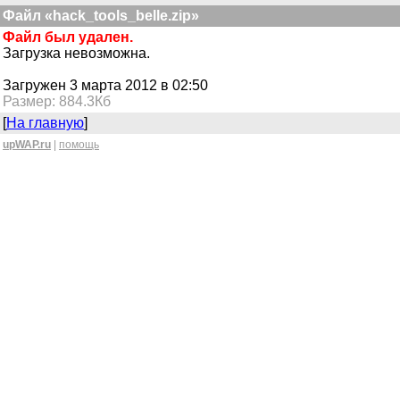
Файл «hack_tools_belle.zip»
Файл был удален.
Загрузка невозможна.
Загружен 3 марта 2012 в 02:50
Размер: 884.3Кб
[
На главную
]
upWAP.ru
|
помощь