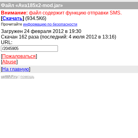
Файл «Ava185x2-mod.jar»
Внимание:
файл содержит функцию отправки SMS.
[
Скачать
]
(934.5Кб)
Прочитайте
информацию по безопасности
Загружен 24 февраля 2012 в 19:30
Скачан 162 раза (последний: 4 июля 2012 в 13:16)
URL:
[
Пожаловаться
]
[
Abuse
]
[
На главную
]
upWAP.ru
|
помощь