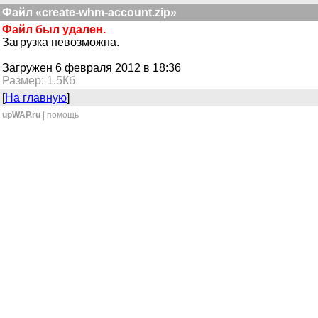
Файл «create-whm-account.zip»
Файл был удален.
Загрузка невозможна.
Загружен 6 февраля 2012 в 18:36
Размер: 1.5Кб
[
На главную
]
upWAP.ru
|
помощь