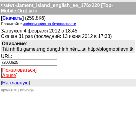
Файл «lament_island_english_se_176x220 [Top-
Mobile.Org].jar»
[
Скачать
]
(259.8Кб)
Прочитайте
информацию по безопасности
Загружен 4 февраля 2012 в 18:45
Скачан 31 раз (последний: 13 июня 2012 в 17:33)
Описание:
Tải nhiều game,ứng dụng,hình nền...tại http://blogmobilevn.tk
URL:
[
Пожаловаться
]
[
Abuse
]
[
На главную
]
upWAP.ru
|
помощь