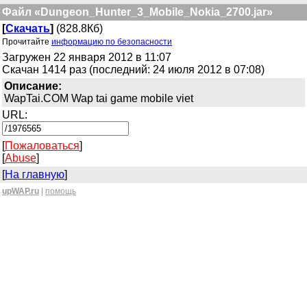
Файл «Dungeon_Hunter_3_Mobile_Nokia_2700.jar»
[
Скачать
]
(828.8Кб)
Прочитайте
информацию по безопасности
Загружен 22 января 2012 в 11:07
Скачан 1414 раз (последний: 24 июля 2012 в 07:08)
Описание:
WapTai.COM Wap tai game mobile viet
URL:
[
Пожаловаться
]
[
Abuse
]
[
На главную
]
upWAP.ru
|
помощь