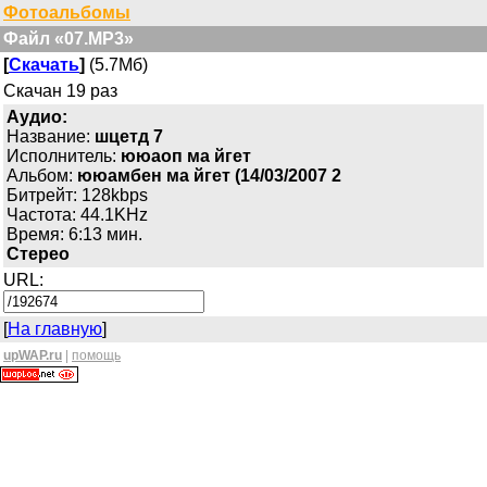
Фотоальбомы
Файл «07.MP3»
[
Скачать
]
(5.7Мб)
Скачан 19 раз
Аудио:
Название:
шцетд 7
Исполнитель:
ююаоп ма йгет
Альбом:
ююамбен ма йгет (14/03/2007 2
Битрейт: 128kbps
Частота: 44.1KHz
Время: 6:13 мин.
Стерео
URL:
[
На главную
]
upWAP.ru
|
помощь