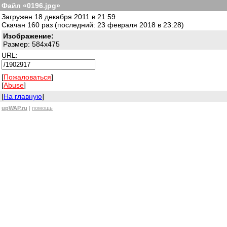
Файл «0196.jpg»
Загружен 18 декабря 2011 в 21:59
Скачан 160 раз (последний: 23 февраля 2018 в 23:28)
Изображение:
Размер: 584x475
URL:
[
Пожаловаться
]
[
Abuse
]
[
На главную
]
upWAP.ru
|
помощь