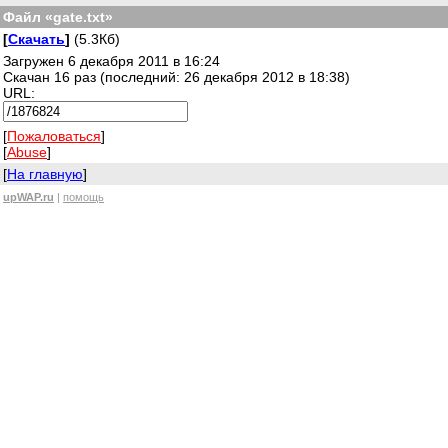
Файл «gate.txt»
[
Скачать
]
(5.3Кб)
Загружен 6 декабря 2011 в 16:24
Скачан 16 раз (последний: 26 декабря 2012 в 18:38)
URL:
[
Пожаловаться
]
[
Abuse
]
[
На главную
]
upWAP.ru
|
помощь