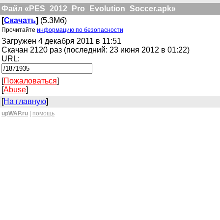
Файл «PES_2012_Pro_Evolution_Soccer.apk»
[
Скачать
]
(5.3Мб)
Прочитайте
информацию по безопасности
Загружен 4 декабря 2011 в 11:51
Скачан 2120 раз (последний: 23 июня 2012 в 01:22)
URL:
[
Пожаловаться
]
[
Abuse
]
[
На главную
]
upWAP.ru
|
помощь