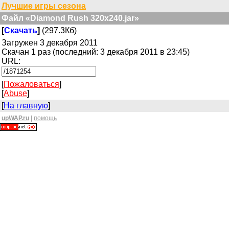
Лучшие игры сезона
Файл «Diamond Rush 320x240.jar»
[
Скачать
]
(297.3Кб)
Загружен 3 декабря 2011
Скачан 1 раз (последний: 3 декабря 2011 в 23:45)
URL:
[
Пожаловаться
]
[
Abuse
]
[
На главную
]
upWAP.ru
|
помощь