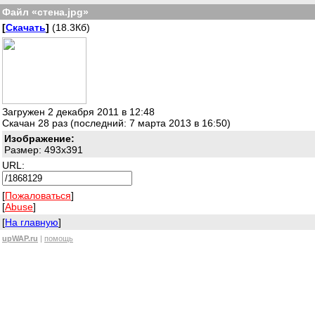
Файл «стена.jpg»
[
Скачать
]
(18.3Кб)
Загружен 2 декабря 2011 в 12:48
Скачан 28 раз (последний: 7 марта 2013 в 16:50)
Изображение:
Размер: 493x391
URL:
[
Пожаловаться
]
[
Abuse
]
[
На главную
]
upWAP.ru
|
помощь